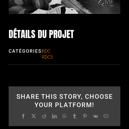
DÉTAILS DU PROJET
CATÉGORIES:
RDC
RDC5
SHARE THIS STORY, CHOOSE
YOUR PLATFORM!
Facebook
X
Reddit
LinkedIn
WhatsApp
Tumblr
Pinterest
Vk
Email