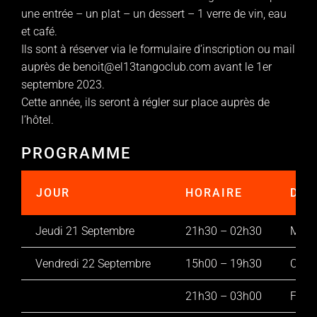
une entrée – un plat – un dessert – 1 verre de vin, eau
et café.
Ils sont à réserver via le formulaire d’inscription ou mail
auprès de benoit@el13tangoclub.com avant le 1er
septembre 2023.
Cette année, ils seront à régler sur place auprès de
l’hôtel.
PROGRAMME
JOUR
HORAIRE
DJ
Jeudi 21 Septembre
21h30 – 02h30
Marc
Vendredi 22 Septembre
15h00 – 19h30
Cami
21h30 – 03h00
Fiam