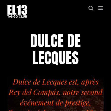
Passer
au
contenu
DULCE DE
LECQUES
Dulce de Lecques est, après
Rey del Compás, notre second
événement de prestige,